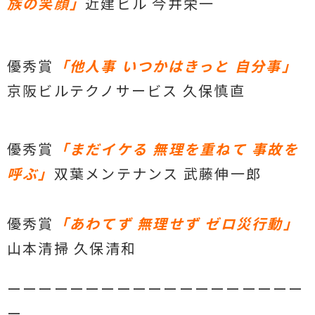
族の笑顔」
近建ビル 今井栄一
優秀賞
「他人事 いつかはきっと 自分事」
京阪ビルテクノサービス 久保慎直
優秀賞
「まだイケる 無理を重ねて 事故を
呼ぶ」
双葉メンテナンス 武藤伸一郎
優秀賞
「あわてず 無理せず ゼロ災行動」
山本清掃 久保清和
ーーーーーーーーーーーーーーーーーーー
ー