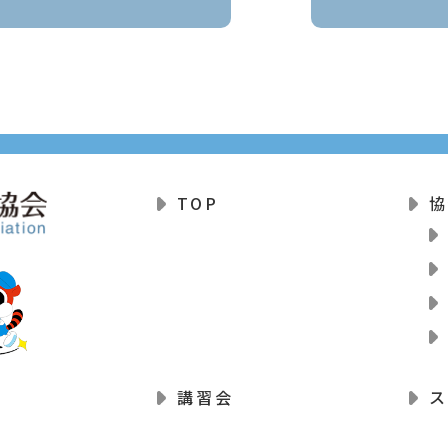
TOP
協
講習会
ス