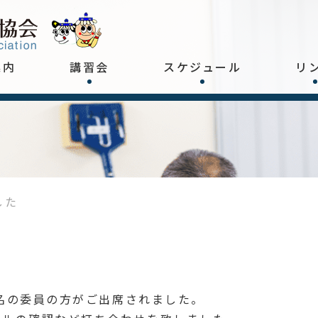
案内
講習会
スケジュール
リ
した
9名の委員の方がご出席されました。