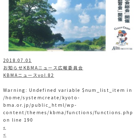
2018.07.01
お知らせKBMAニュース広報委員会
KBMAニュースvol.82
Warning
: Undefined variable $num_list_item in
/home/systemcreate/kyoto-
bma.or.jp/public_html/wp-
content/themes/kbma/functions/functions.php
on line
190
«
<