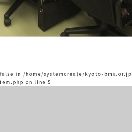
 false in
/home/systemcreate/kyoto-bma.or.j
item.php
on line
5