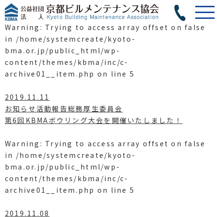
Warning
: Trying to access array offset on false
in
/home/systemcreate/kyoto-
bma.or.jp/public_html/wp-
content/themes/kbma/inc/c-
archive01__item.php
on line
5
2019.11.11
お知らせ活動報告総務厚生委員会
第6回KBMAボウリング大会を開催いたしました！
Warning
: Trying to access array offset on false
in
/home/systemcreate/kyoto-
bma.or.jp/public_html/wp-
content/themes/kbma/inc/c-
archive01__item.php
on line
5
2019.11.08