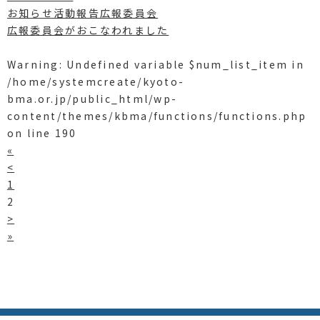
お知らせ活動報告広報委員会
広報委員会がおこなわれました
Warning
: Undefined variable $num_list_item in
/home/systemcreate/kyoto-
bma.or.jp/public_html/wp-
content/themes/kbma/functions/functions.php
on line
190
«
<
1
2
>
»