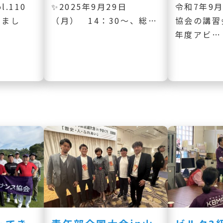
l.110
✨2025年9月29日
令和7年9月
しまし
（月） 14：30～、総…
協会の講習
年度アビ…