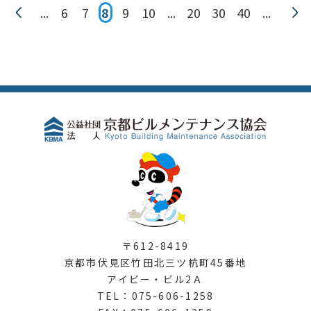
«
...
6
7
8
9
10
...
20
30
40
...
»
〒612-8419
京都市伏見区竹田北三ツ杭町45番地
アイビー・ビル2Ａ
TEL：075-606-1258